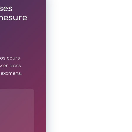
ses
 mesure
nos cours
sser dans
x examens.