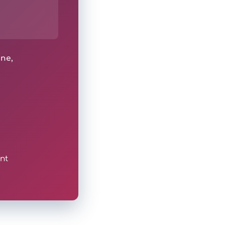
ine,
nt