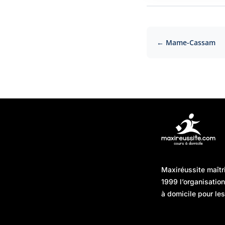
← Mame-Cassam
Articles récents
Maxiréussite maîtr
Une préparation “jour J”
08/01/2026
1999 l’organisatio
sans hasard : simuler,
à domicile pour les
chronométrer, sécuriser
Une préparation “jour J”
07/01/2026