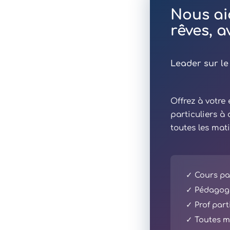
Nous ai
rêves, 
Leader sur le
Offrez à votr
particuliers à
toutes les mat
✓ Cours par
✓ Pédagogi
✓ Prof part
✓ Toutes ma