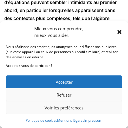
d’équations peuvent sembler intimidants au premier
abord, en particulier lorsqu’elles apparaissent dans
des contextes plus complexes, tels que l’algèbre
avancée ou le calcul. Cependant, en adoptant une
Mieux vous comprendre,
approche structurée et méthodique, il est possible de
mieux vous aider.
décomposer ces problèmes en étapes plus simples,
Nous réalisons des statistiques anonymes pour diffuser nos publicités
facilitant ainsi leur résolution.
(sur votre appareil ou ceux de personnes au profil similaire) et réaliser
des analyses en interne.
Acceptez-vous de participer ?
Une des premières étapes cruciales est la
compréhension du domaine de définition. Cela
Accepter
implique d’identifier les valeurs possibles pour les
variables qui ne rendraient pas les dénominateurs
Refuser
nuls, car cela pourrait rendre l’équation indéterminée.
Voir les préférences
Par exemple, dans l’équation ( frac{1}{x – 2} = 3 ), il est
essentiel de reconnaître que ( x ) ne peut pas être égal
Politique de cookies
Mentions légales
Impressum
à 2. Cette étape préventive aide à éviter des erreurs