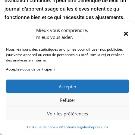
évaluation continue. Il peut être bénéfique de tenir un
journal d’apprentissage où les élèves notent ce qui
fonctionne bien et ce qui nécessite des ajustements.
Cela leur permet de rester proactifs dans leur
Mieux vous comprendre,
approche et d’adapter leur stratégie d’apprentissage en
mieux vous aider.
fonction de leurs besoins spécifiques. En appliquant
Nous réalisons des statistiques anonymes pour diffuser nos publicités
ces principes, les étudiants peuvent non seulement
(sur votre appareil ou ceux de personnes au profil similaire) et réaliser
éviter la surcharge cognitive, mais aussi maximiser
des analyses en interne.
leur potentiel d’apprentissage à long terme.
Acceptez-vous de participer ?
Accepter
Encourager l’auto-évaluation
Refuser
Voir les préférences
Encourager l’auto-évaluation est essentiel pour
renforcer l’autonomie des élèves, car cette pratique les
Politique de cookies
Mentions légales
Impressum