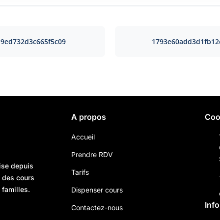
9ed732d3c665f5c09
1793e60add3d1fb12
A propos
Coo
Accueil
Prendre RDV
ise depuis
Tarifs
n des cours
 familles.
Dispenser cours
Inf
Contactez-nous