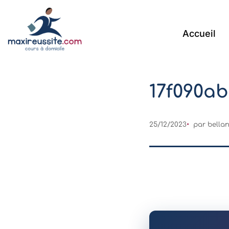
Accueil
17f090a
25/12/2023
par
bella