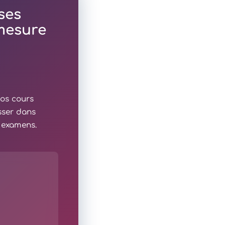
ses
 mesure
nos cours
sser dans
x examens.