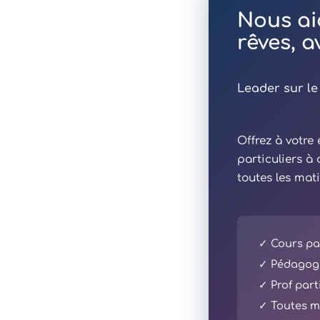
Nous ai
rêves, 
Leader sur le
Offrez à votr
particuliers à
toutes les mat
✓ Cours par
✓ Pédagogi
✓ Prof part
✓ Toutes ma