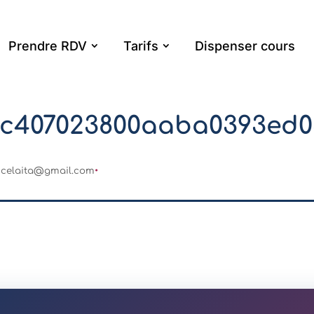
Prendre RDV
Tarifs
Dispenser cours
bc407023800aaba0393ed0
ncelaita@gmail.com