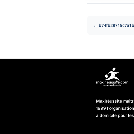
← b74fb28715c7a1b
Articles récents
Maxiréussite maîtr
Une préparation “jour J”
08/01/2026
1999 l’organisatio
sans hasard : simuler,
à domicile pour les
chronométrer, sécuriser
Une préparation “jour J”
07/01/2026