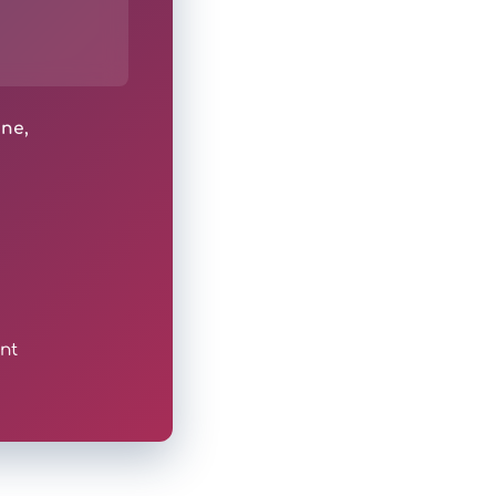
ine,
nt