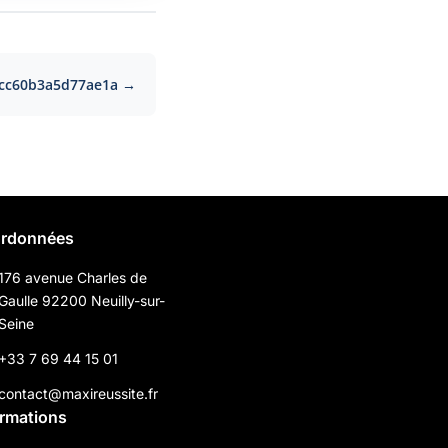
cc60b3a5d77ae1a →
rdonnées
176 avenue Charles de
Gaulle 92200 Neuilly-sur-
Seine
+33 7 69 44 15 01
contact@maxireussite.fr
ormations