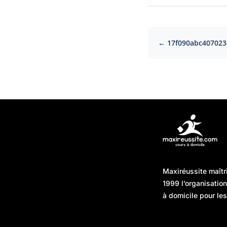
← 17f090abc40702
Articles récents
Maxiréussite maîtr
Une préparation “jour J”
08/01/2026
1999 l’organisatio
sans hasard : simuler,
à domicile pour les
chronométrer, sécuriser
Une préparation “jour J”
07/01/2026