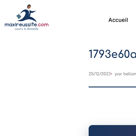
Accueil
1793e60
25/12/2023
par
bella