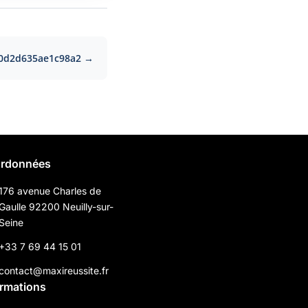
b0d2d635ae1c98a2 →
rdonnées
176 avenue Charles de
Gaulle 92200 Neuilly-sur-
Seine
+33 7 69 44 15 01
contact@maxireussite.fr
ormations