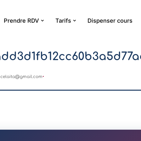
Prendre RDV
Tarifs
Dispenser cours
add3d1fb12cc60b3a5d77a
ncelaita@gmail.com