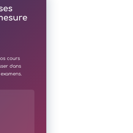
ses
 mesure
nos cours
sser dans
x examens.