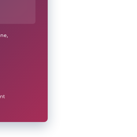
ine,
nt