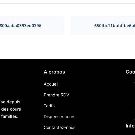
3800aaba0393ed0396
650fbc11bbfdfbe6
A propos
Coo
Accueil
Prendre RDV
ise depuis
Tarifs
n des cours
 familles.
Dispenser cours
Inf
Contactez-nous