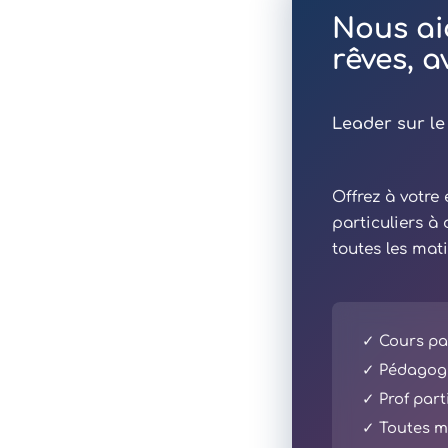
Nous ai
rêves, 
Leader sur le
Offrez à votr
particuliers à
toutes les mat
✓ Cours par
✓ Pédagogi
✓ Prof part
✓ Toutes ma