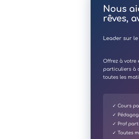
Nous ai
rêves, 
Leader sur le
Offrez à votr
particuliers à
toutes les mat
✓ Cours par
✓ Pédagogi
✓ Prof part
✓ Toutes ma