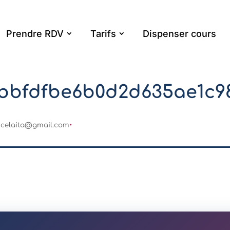
Prendre RDV
Tarifs
Dispenser cours
1bbfdfbe6b0d2d635ae1c9
ncelaita@gmail.com