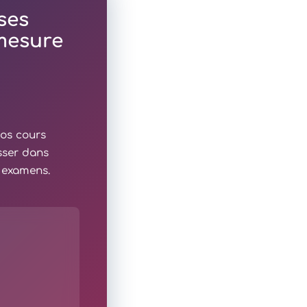
ses
 mesure
nos cours
sser dans
x examens.