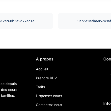
b12cc60b3a5d77ae1a
9ab5e0ada685749a
A propos
Coo
Accueil
Prendre RDV
ise depuis
Tarifs
n des cours
 familles.
Dispenser cours
Inf
Contactez-nous