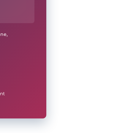
ine,
nt