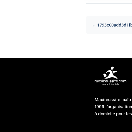
← 1793e60add3d1f
Articles récents
Maxiréussite maîtr
Une préparation “jour J”
08/01/2026
1999 l’organisatio
sans hasard : simuler,
à domicile pour les
chronométrer, sécuriser
Une préparation “jour J”
07/01/2026