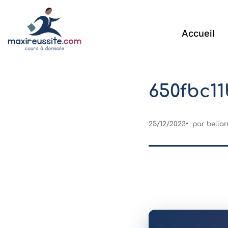
Accueil
650fbc1
25/12/2023
par
bella