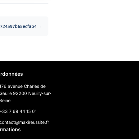
f724597b65ecfab4 →
rdonnées
176 avenue Charles de
Gaulle 92200 Neuilly-sur-
Seine
+33 7 69 44 15 01
contact@maxireussite.fr
ormations