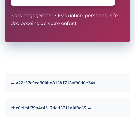
Sans engagement • Évaluation personnalisée
des besoins de votre enfant
← a22c37c9ed300bd81681718af96d6e24a
ebe0efe4f79b4c4317dad6711d0f8e65 →