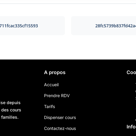
711fcac335cf15593
28fc5739b837fd42
A propos
Coo
Accueil
Prendre RDV
ise depuis
Tarifs
n des cours
 familles.
Dispenser cours
Inf
Contactez-nous