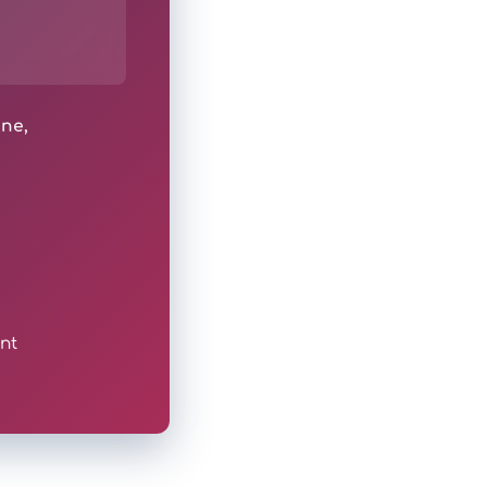
ine,
nt