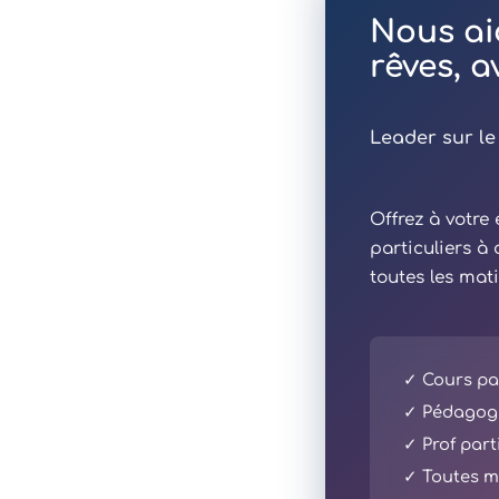
Nous ai
rêves, 
Leader sur le
Offrez à votr
particuliers à
toutes les mat
✓ Cours par
✓ Pédagogi
✓ Prof part
✓ Toutes ma