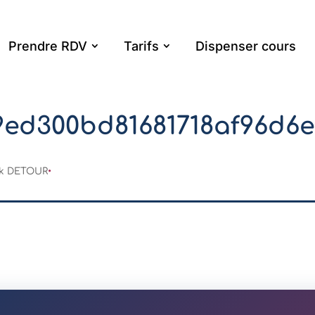
Prendre RDV
Tarifs
Dispenser cours
9ed300bd81681718af96d6
ck DETOUR