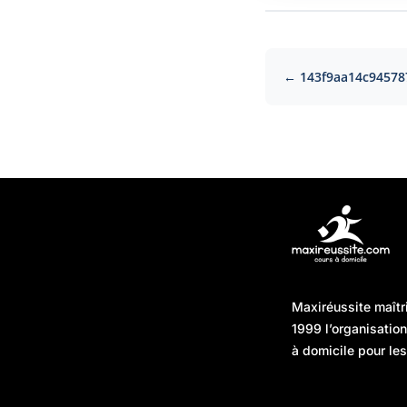
← 143f9aa14c94578
Articles récents
Maxiréussite maîtr
Une préparation “jour J”
08/01/2026
1999 l’organisatio
sans hasard : simuler,
à domicile pour les
chronométrer, sécuriser
Une préparation “jour J”
07/01/2026