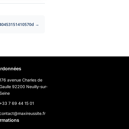
a40453151410570d →
rdonnées
176 avenue Charles de
Gaulle 92200 Neuilly-sur-
Seine
+33 7 69 44 15 01
contact@maxireussite.fr
ormations