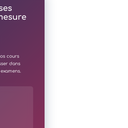
ses
 mesure
nos cours
sser dans
x examens.