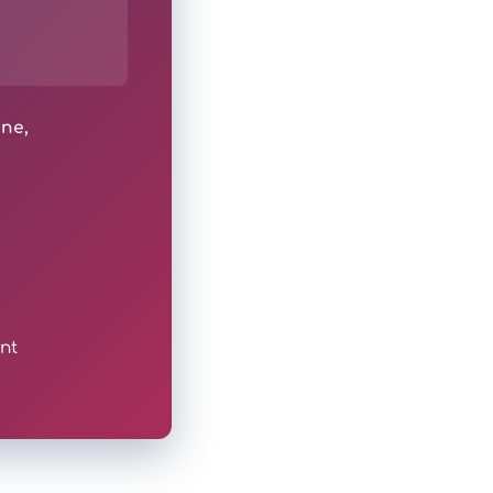
ine,
nt