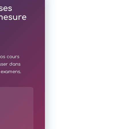
ses
 mesure
nos cours
sser dans
x examens.