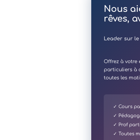
Nous ai
rêves, 
Leader sur le
Offrez à votr
particuliers à
toutes les mat
✓ Cours par
✓ Pédagogi
✓ Prof part
✓ Toutes ma