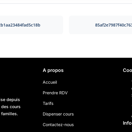
2b1aa23484fad5c18b
85af2e7987f40c76
A propos
Coo
Accueil
Prendre RDV
ise depuis
Tarifs
n des cours
 familles.
Dispenser cours
Inf
Contactez-nous