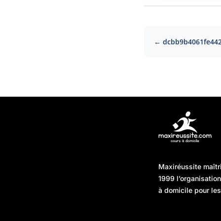
← dcbb9b4061fe44
Articles récents
Maxiréussite maîtr
Une préparation “jour J”
08/01/2026
1999 l’organisatio
sans hasard : simuler,
à domicile pour les
chronométrer, sécuriser
Une préparation “jour J”
07/01/2026