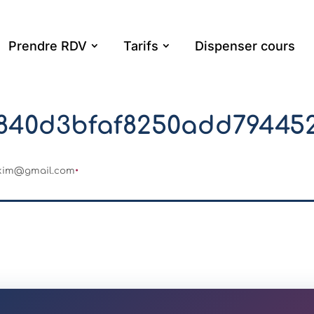
Prendre RDV
Tarifs
Dispenser cours
840d3bfaf8250add79445
.kim@gmail.com