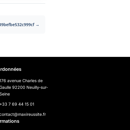
39befbe532c999cf →
rdonnées
176 avenue Charles de
Gaulle 92200 Neuilly-sur-
Seine
+33 7 69 44 15 01
contact@maxireussite.fr
ormations