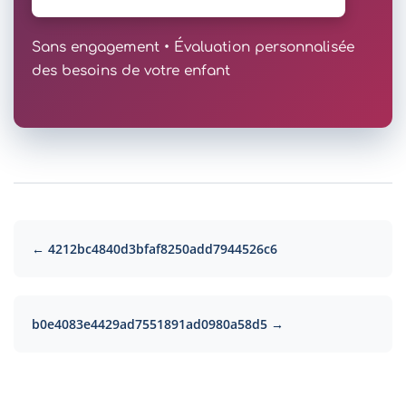
Sans engagement • Évaluation personnalisée
des besoins de votre enfant
← 4212bc4840d3bfaf8250add7944526c6
b0e4083e4429ad7551891ad0980a58d5 →