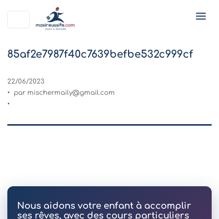
85af2e7987f40c7639befbe532c999cf
22/06/2023
par
mischermaily@gmail.com
Nous aidons votre enfant à accomplir
ses rêves, avec des cours particuliers