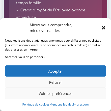
temps familial
✓ Crédit d'impôt de 50% avec avance
immédiate
Mieux vous comprendre,
mieux vous aider.
Nous offrons des cours particuliers à domicile
Nous réalisons des statistiques anonymes pour diffuser nos publicités
en France métropolitaine, Guadeloupe,
(sur votre appareil ou ceux de personnes au profil similaire) et réaliser
des analyses en interne.
Martinique, Mayotte, Réunion et Guyane.
Acceptez-vous de participer ?
Demandez une première visite de 3h00
Accepter
sans engagement de votre part →
Refuser
Sans engagement • Évaluation personnalisée
Voir les préférences
des besoins de votre enfant
Politique de cookies
Mentions légales
Impressum