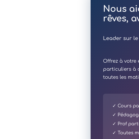
Nous ai
rêves, 
Leader sur le
Offrez à votr
particuliers à
toutes les mat
✓ Cours par
✓ Pédagogi
✓ Prof part
✓ Toutes ma