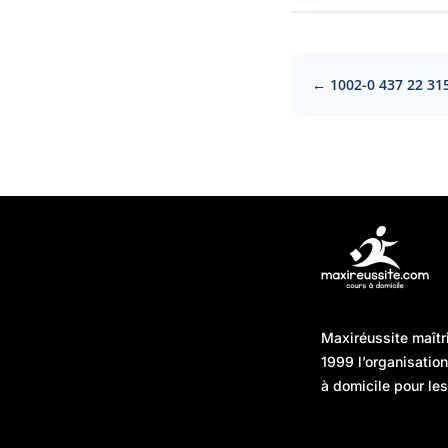
← 1002-0 437 22 31
Articles récents
Maxiréussite maîtr
Une préparation “jour J”
08/01/2026
1999 l’organisatio
sans hasard : simuler,
à domicile pour les
chronométrer, sécuriser
Une préparation “jour J”
07/01/2026