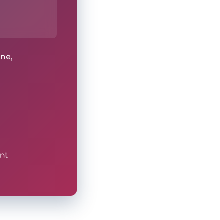
ine,
nt