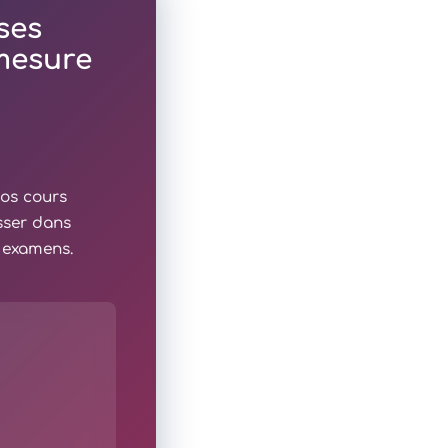
ses
 mesure
nos cours
sser dans
x examens.