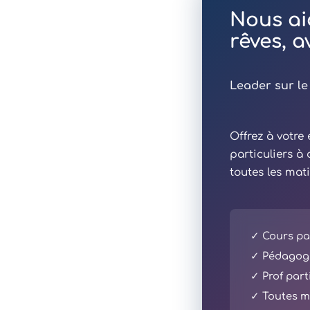
Nous ai
rêves, 
Leader sur le
Offrez à votr
particuliers à
toutes les mat
✓ Cours par
✓ Pédagogi
✓ Prof part
✓ Toutes ma