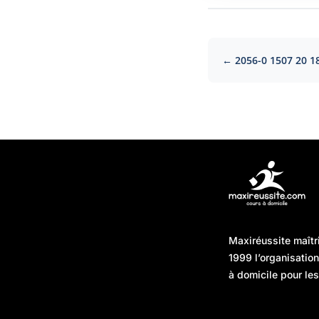
← 2056-0 1507 20 1
Articles récents
Maxiréussite maîtr
Une préparation “jour J”
08/01/2026
1999 l’organisatio
sans hasard : simuler,
à domicile pour les
chronométrer, sécuriser
Une préparation “jour J”
07/01/2026