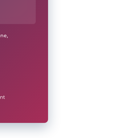
ine,
nt