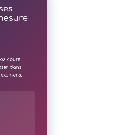
ses
 mesure
nos cours
sser dans
x examens.