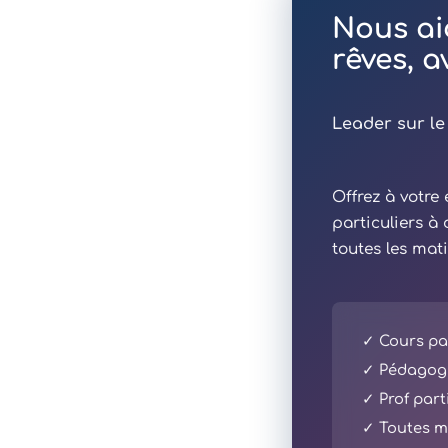
Nous ai
rêves, 
Leader sur le
Offrez à votr
particuliers à
toutes les mat
✓ Cours par
✓ Pédagogi
✓ Prof part
✓ Toutes ma