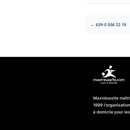
← 639-0 506 22 18
Articles récents
Maxiréussite maîtr
Une préparation “jour J”
08/01/2026
1999 l’organisatio
sans hasard : simuler,
à domicile pour les
chronométrer, sécuriser
Une préparation “jour J”
07/01/2026