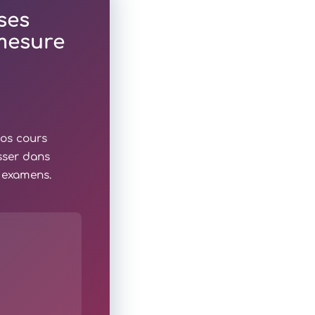
ses
 mesure
nos cours
sser dans
x examens.