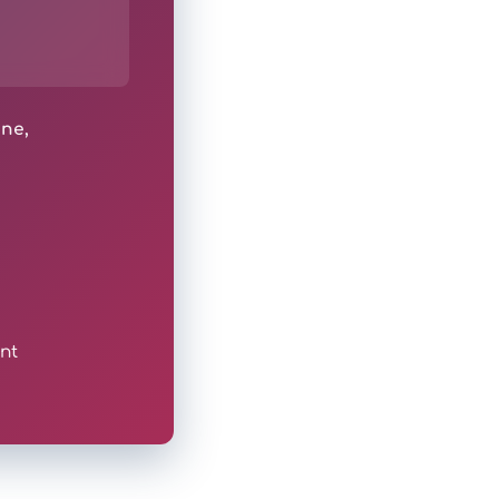
ine,
nt