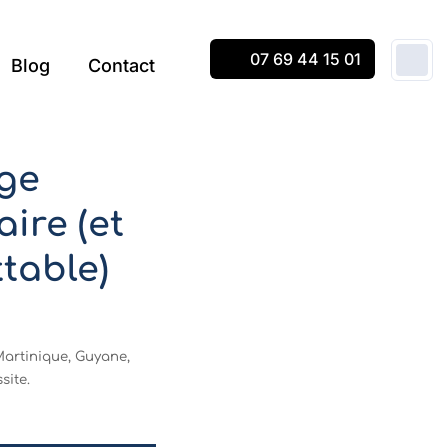
07 69 44 15 01
Blog
Contact
age
ire (et
table)
Martinique, Guyane,
site.