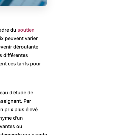
cadre du
soutien
rix peuvent varier
devenir déroutante
s différentes
ent ces tarifs pour
veau d’étude de
enseignant. Par
 prix plus élevé
onyme d’un
ivantes ou
la demande croissante