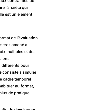
aux contraintes de
re l’anxiété qui
elle est un élément
format de l’évaluation
s serez amené à
ix multiples et des
sions
s différents pour
e consiste à simuler
me cadre temporel
habituer au format,
plus de pratique.
 afin de développer