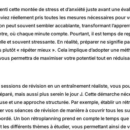
nti cette montée de stress et d’anxiété juste avant une éva
viez réellement pris toutes les mesures nécessaires pour v
ion peut souvent sembler accablante, transformant l’appren
tre, où chaque minute compte. Pourtant, il est temps de re
lle et souvent stressante. En réalité, préparer ne signifie 
ais plutôt « répéter mieux ». Cela implique d’adopter une mét
i vous permettra de maximiser votre potentiel tout en réduis
 sessions de révision en un entraînement réaliste, vous p
éparé, mais aussi plus serein le jour J. Cette démarche néc
euse et une approche structurée. Par exemple, établir un ré
er vos séances de révision de manière à couvrir tous les s
bordé. Un bon rétroplanning prend en compte le temps que
tit les différents thèmes à étudier, vous permettant ainsi de