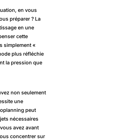
luation, en vous
ous préparer ? La
tissage en une
penser cette
pas simplement «
hode plus réfléchie
ant la pression que
ouvez non seulement
essite une
troplanning peut
ujets nécessaires
 vous avez avant
 vous concentrer sur