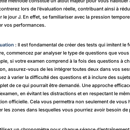
ette méthode constitue un atout majeur pour vous habituer 
trerez lors de l’évaluation réelle, contribuant ainsi à rédui
 le jour J. En effet, se familiariser avec la pression tempor
ser vos performances.
luation
: Il est fondamental de créer des tests qui imitent le 
faire, commencez par analyser le type de questions que vou
ple, si votre examen comprend à la fois des questions à cho
ion, assurez-vous de les intégrer toutes deux dans vos ses
z à varier la difficulté des questions et à inclure des sujet
let de ce qui pourrait être demandé. Une approche efficac
’examen, en évitant les distractions et en respectant le mê
ation officielle. Cela vous permettra non seulement de vous 
ier les zones dans lesquelles vous pourriez avoir besoin de 
tilisez un chronomètre pour chaque séance d’entraînement