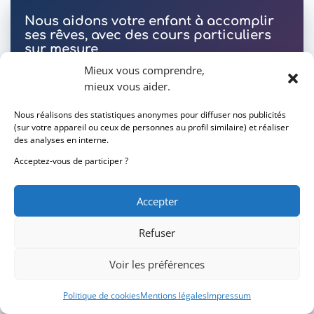
Nous aidons votre enfant à accomplir
ses rêves, avec des cours particuliers
sur mesure
Mieux vous comprendre,
mieux vous aider.
Leader sur le marché depuis 1999
Nous réalisons des statistiques anonymes pour diffuser nos publicités
(sur votre appareil ou ceux de personnes au profil similaire) et réaliser
des analyses en interne.
Offrez à votre enfant un accompagnement
scolaire personnalisé avec nos cours
Acceptez-vous de participer ?
particuliers à domicile. Nos professeurs
expérimentés l'aident à progresser dans toutes
Accepter
les matières : aide aux devoirs, soutien scolaire,
Refuser
préparation aux examens.
Voir les préférences
Politique de cookies
Mentions légales
Impressum
✓ Cours particuliers à domicile adaptés